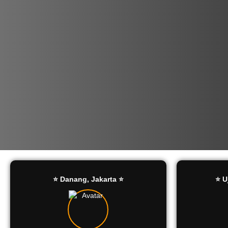
⭐ Danang, Jakarta ⭐
⭐ U