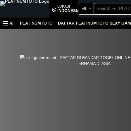
LOKASI
All
INDONESIA
PLATINUMTOTO
DAFTAR PLATINUMTOTO SEXY GAM
All
PLATINUMTOTO ANGKA MAIN SYDNEY
PREDIKSI TO
TOGEL DENGAN PREDIKSI TERPERCAYA
BANDAR S