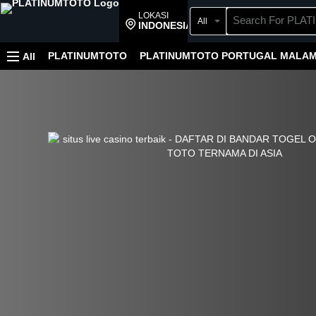
LOKASI
All
INDONESIA
PLATINUMTOTO
PLATINUMTOTO PORTUGAL MALAM 
All
PLATINUMTOTO KELUARAN BANGKOK
PLATINUMTOT
PREDIKSI TOGEL DENGAN RUMUS
PASARAN TOGEL 