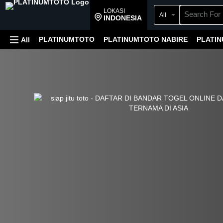
LOKASI
All
INDONESIA
PLATINUMTOTO
PLATINUMTOTO NABIRE
PLATIN
All
SITUS TOGEL ONLINE RESMI
PREDIKSI TOGEL DAR