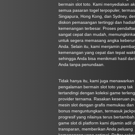
bermain slot toto. Kami menyediakan a
semua pasaran togel terpopuler, terma
Singapura, Hong Kong, dan Sydney, de
diskon pemasangan tertinggi dan hadia
kemenangan terbesar. Proses pendafta
sangat cepat dan mudah, memungkink
untuk segera memasang angka keberu
Anda. Selain itu, kami menjamin pemba
kemenangan yang cepat dan tepat wakt
sehingga Anda bisa menikmati hasil dar
Anda tanpa penundaan.
Tidak hanya itu, kami juga menawarkan
pengalaman bermain slot toto yang tak
tertandingi dengan koleksi game terleng
provider ternama. Rasakan keseruan p
mesin slot dengan grafis memukau dan f
bonus menguntungkan, termasuk jackp
progresif yang nilainya terus bertambah
game slot di platform kami dijamin adil 
transparan, memberikan Anda peluang