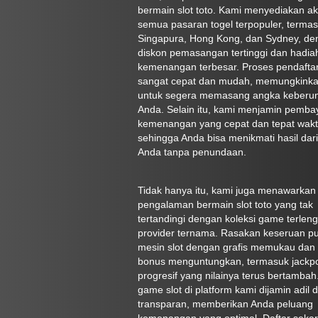
bermain slot toto. Kami menyediakan a
semua pasaran togel terpopuler, terma
Singapura, Hong Kong, dan Sydney, de
diskon pemasangan tertinggi dan hadia
kemenangan terbesar. Proses pendafta
sangat cepat dan mudah, memungkink
untuk segera memasang angka keberu
Anda. Selain itu, kami menjamin pemba
kemenangan yang cepat dan tepat wakt
sehingga Anda bisa menikmati hasil dar
Anda tanpa penundaan.
Tidak hanya itu, kami juga menawarkan
pengalaman bermain slot toto yang tak
tertandingi dengan koleksi game terleng
provider ternama. Rasakan keseruan p
mesin slot dengan grafis memukau dan f
bonus menguntungkan, termasuk jackp
progresif yang nilainya terus bertambah
game slot di platform kami dijamin adil 
transparan, memberikan Anda peluang