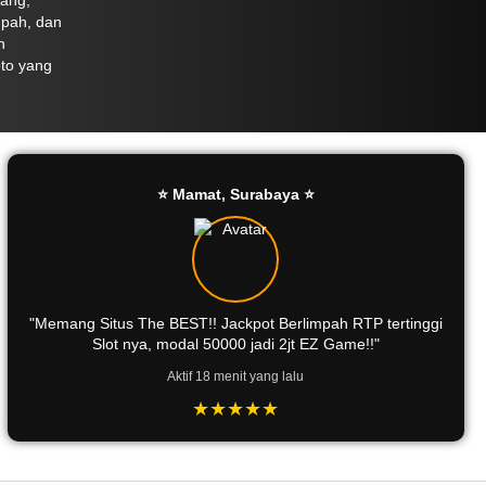
rang,
mpah, dan
h
oto yang
⭐ Mamat, Surabaya ⭐
"Memang Situs The BEST!! Jackpot Berlimpah RTP tertinggi
Slot nya, modal 50000 jadi 2jt EZ Game!!"
Aktif 18 menit yang lalu
★★★★★