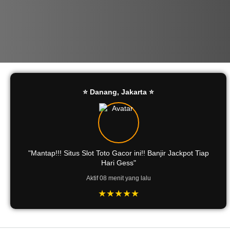
⭐ Danang, Jakarta ⭐
"Mantap!!! Situs Slot Toto Gacor ini!! Banjir Jackpot Tiap
Hari Gess"
Aktif 08 menit yang lalu
★★★★★