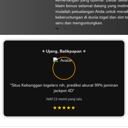
kemenangan yang optimal. Daftar seka
klaim bonus selamat datang yang meli
mulailah petualangan Anda untuk merai
keberuntungan di dunia togel dan slot t
seru dan menguntungkan.
⭐ Ujang, Balikpapan ⭐
"Situs Kebanggan togelers nih, prediksi akurat 99% jaminan
jackpot 4D"
Aktif 23 menit yang lalu
★★★★★