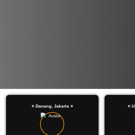
⭐ Danang, Jakarta ⭐
⭐ U