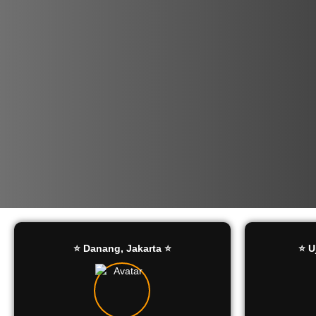
⭐ Danang, Jakarta ⭐
⭐ U