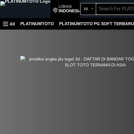
LOKASI
All
INDONESIA
PLATINUMTOTO
PLATINUMTOTO PG SOFT TERBARU
All
AGEN SLOT GACOR PLATINUMTOTO
PLATINUMTOTO 
PREDIKSI TOGEL DARI AHLI
PLATINUMTOTO SDY K