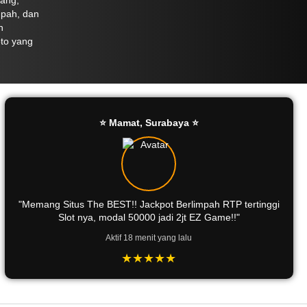
rang,
mpah, dan
h
oto yang
⭐ Mamat, Surabaya ⭐
"Memang Situs The BEST!! Jackpot Berlimpah RTP tertinggi
Slot nya, modal 50000 jadi 2jt EZ Game!!"
Aktif 18 menit yang lalu
★★★★★