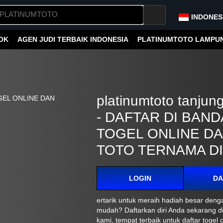
INDONES
OK
AGEN JUDI TERBAIK INDONESIA
PLATINUMTOTO LAMPU
ANGKA MAIN SHANGHAI
PLATINUMTOTO PLAYTECH TERBARU
platinumtoto tanjun
- DAFTAR DI BAN
TOGEL ONLINE DA
TOTO TERNAMA DI
LOGIN
DA
ertarik untuk meraih hadiah besar deng
mudah? Daftarkan diri Anda sekarang di
kami, tempat terbaik untuk daftar togel 