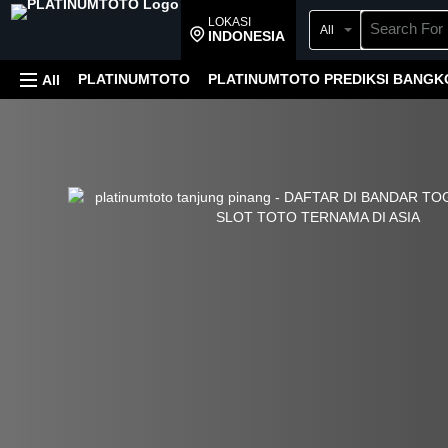
LOKASI
All
INDONESIA
PLATINUMTOTO
PLATINUMTOTO PREDIKSI BANGK
All
PLATINUMTOTO TOGEL CANADA
PLATINUMTOTO 