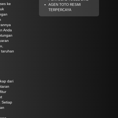
kses ke
AGEN TOTO RESMI
suk
TERPERCAYA
ngan
h
rannya
an Anda
ntungan
yaran
u,
i taruhan
kap dari
utaran
itur
ot
. Setiap
dan