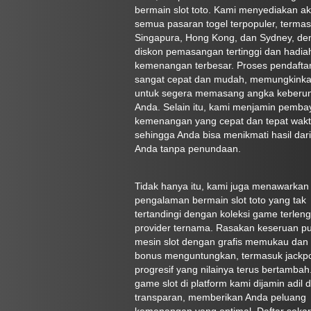
bermain slot toto. Kami menyediakan a
semua pasaran togel terpopuler, terma
Singapura, Hong Kong, dan Sydney, de
diskon pemasangan tertinggi dan hadia
kemenangan terbesar. Proses pendafta
sangat cepat dan mudah, memungkink
untuk segera memasang angka keberu
Anda. Selain itu, kami menjamin pemba
kemenangan yang cepat dan tepat wakt
sehingga Anda bisa menikmati hasil dar
Anda tanpa penundaan.
Tidak hanya itu, kami juga menawarkan
pengalaman bermain slot toto yang tak
tertandingi dengan koleksi game terleng
provider ternama. Rasakan keseruan p
mesin slot dengan grafis memukau dan f
bonus menguntungkan, termasuk jackp
progresif yang nilainya terus bertambah
game slot di platform kami dijamin adil 
transparan, memberikan Anda peluang