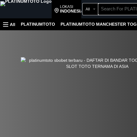
LOKASI
All
INDONESIA
PLATINUMTOTO
PLATINUMTOTO MANCHESTER TOG
All
BANDAR CASINO TERBAIK
PREDIKSI TOGEL BERDA
BO TOGEL RESMI
TOGEL PREDIKSI TERPERCAYA 20