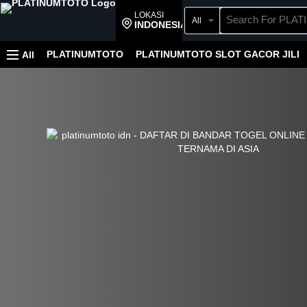
LOKASI
All
INDONESIA
PLATINUMTOTO
PLATINUMTOTO SLOT GACOR JILI
All
PLATINUMTOTO CMO368 TERBARU
SITUS TOGEL 
PLATINUMTOTO SDY DATA
TOGEL SDY