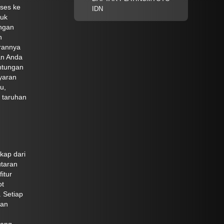
kses ke
IDN
suk
ngan
h
rannya
an Anda
ntungan
yaran
u,
i taruhan
kap dari
utaran
itur
ot
. Setiap
dan