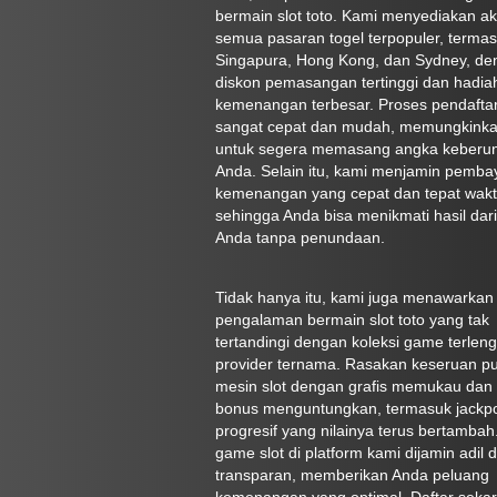
bermain slot toto. Kami menyediakan a
semua pasaran togel terpopuler, terma
Singapura, Hong Kong, dan Sydney, de
diskon pemasangan tertinggi dan hadia
kemenangan terbesar. Proses pendafta
sangat cepat dan mudah, memungkink
untuk segera memasang angka keberu
Anda. Selain itu, kami menjamin pemba
kemenangan yang cepat dan tepat wakt
sehingga Anda bisa menikmati hasil dar
Anda tanpa penundaan.
Tidak hanya itu, kami juga menawarkan
pengalaman bermain slot toto yang tak
tertandingi dengan koleksi game terleng
provider ternama. Rasakan keseruan p
mesin slot dengan grafis memukau dan f
bonus menguntungkan, termasuk jackp
progresif yang nilainya terus bertambah
game slot di platform kami dijamin adil 
transparan, memberikan Anda peluang