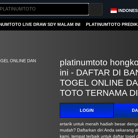
INDONES
NUMTOTO LIVE DRAW SDY MALAM INI
PLATINUMTOTO PREDIK
REMIUM
PLATINUMTOTO LIVERPOOL HARI INI
PLATINUMTOTO
platinumtoto hongko
ini - DAFTAR DI B
TOGEL ONLINE DA
TOTO TERNAMA DI
LOGIN
DA
ertarik untuk meraih hadiah besar deng
mudah? Daftarkan diri Anda sekarang di
kami, tempat terbaik untuk daftar togel 