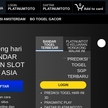
0
LOGIN
DAFTAR
IA
PLATINUMTOTO
PLATINUMTOTO
Add to card
SI AMSTERDAM
BO TOGEL GACOR
 SLOT GACOR PEMULA
BANDAR
PLATINUMTOT
TOGEL
O KELUARAN
ng hari
TERBESAR
HONGKONG
MALAM INI
ANDAR
PREDIKSI
N SLOT
TOGEL
SGP
 ASIA
TERBARU
LOGIN
FTAR
PREDIKSI TOGEL HARI INI
an cara
3D
 situs
PRAGMATIC PLAY
online dan
DAFTAR PLATINUMTOTO