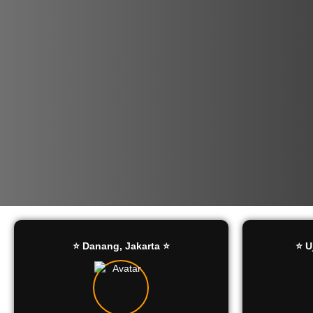
⭐ Danang, Jakarta ⭐
⭐ U