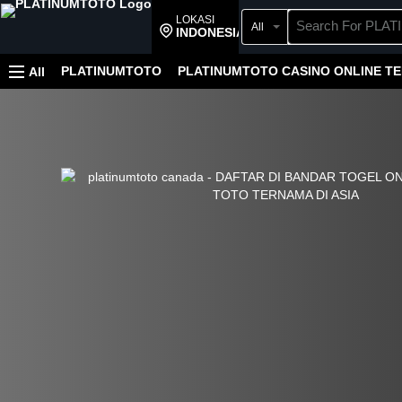
LOKASI
All
INDONESIA
PLATINUMTOTO
PLATINUMTOTO CASINO ONLINE T
All
SLOT TERPERCAYA
PLATINUMTOTO SLOT GACOR A
PLATINUMTOTO GEMINI
BANDAR COLOK