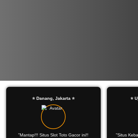
⭐ Danang, Jakarta ⭐
⭐ U
"Mantap!!! Situs Slot Toto Gacor ini!!
"Situs Keba