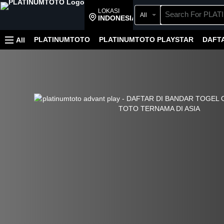
LOKASI
All
INDONESIA
PLATINUMTOTO
PLATINUMTOTO PLAYSTAR
DAFT
All
LOGIN PLATINUMTOTO ION CASINO
TOGEL GACOR
SITUS TOGEL TERPERCAYA
PLATINUMTOTO PREDIKS