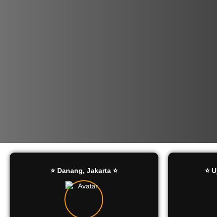
⭐ Danang, Jakarta ⭐
⭐ U