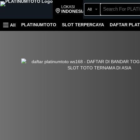
LOKASI
All
INDONESIA
PLATINUMTOTO
SLOT TERPERCAYA
DAFTAR PLAT
All
PLATINUMTOTO HO CHI MINH TOGEL LIVE
PLATINU
BANDAR GAME TERBAIK
PLATINUMTOTO TOTO MA