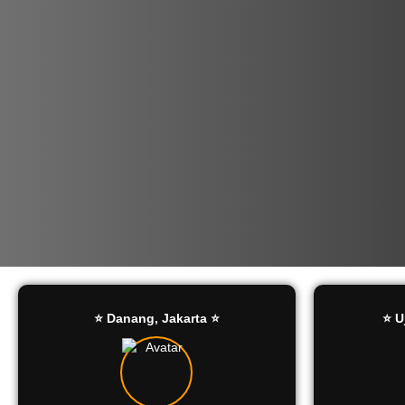
⭐ Danang, Jakarta ⭐
⭐ U